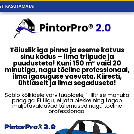
AMATA!
Täiuslik iga pinna ja eseme katvus
sinu kodus – ilma triipude ja
puudusteta! Kuni 150 m² vaid 20
minutiga, nagu tõeline professionaal,
ilma igasuguse vaevata. Kiiresti,
ühtlaselt ja ilma segaduseta!
Sobib kõikidele värvitüüpidele, 1-liitrise mahuka
paagiga. Ei tilgu, ei jäta plekke ning tagab
muljetavaldavad tulemused nagu tõeline
professionaal