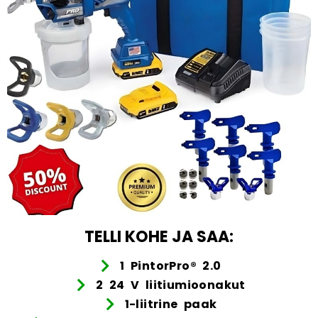
TELLI KOHE JA SAA:
1 PintorPro® 2.0
2 24 V liitiumioonakut
1-liitrine paak