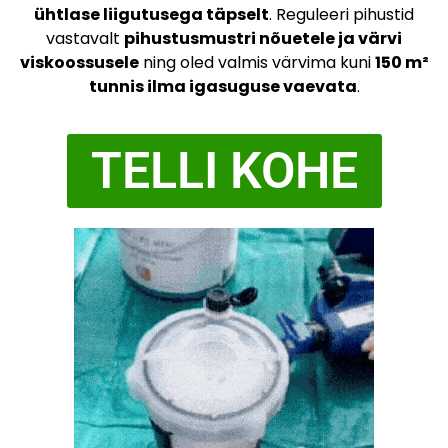
ühtlase liigutusega täpselt
. Reguleeri pihustid
vastavalt
pihustusmustri nõuetele ja värvi
viskoossusele
ning oled valmis värvima kuni
150 m²
tunnis ilma igasuguse vaevata
.
TELLI KOHE