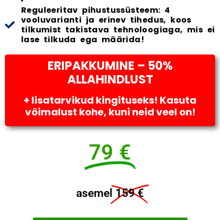
Reguleeritav pihustussüsteem: 4
vooluvarianti ja erinev tihedus, koos
tilkumist takistava tehnoloogiaga, mis ei
lase tilkuda ega määrida!
ERIPAKKUMINE – 50%
ALLAHINDLUST
+ lisatarvikud kingituseks! Kasuta
võimalust kohe, kuni neid veel on!
79 €
asemel
159 €