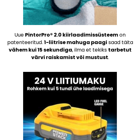
Uue
PintorPro® 2.0 kiirlaadimissüsteem
on
patenteeritud.
1-liitrise mahuga paagi
saad täita
vähem kui 15 sekundiga
, ilma et tekiks
tarbetut
värvi raiskamist või mustust
.