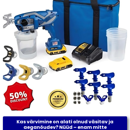
Kas värvimine on alati olnud väsitav ja
aeganõudev? Nüüd – enam mitte