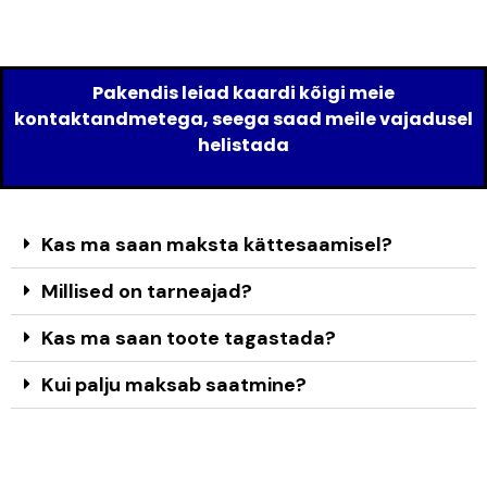
Pakendis leiad kaardi kõigi meie
kontaktandmetega, seega saad meile vajadusel
helistada
Kas ma saan maksta kättesaamisel?
Millised on tarneajad?
Kas ma saan toote tagastada?
Kui palju maksab saatmine?