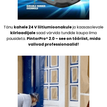
Tänu
kahele 24 V liitiumioonakule
ja kaasasolevale
kiirlaadijale
saad värvida tundide kaupa ilma
pausideta.
PintorPro® 2.0 – see on tööriist, mida
valivad professionaalid!