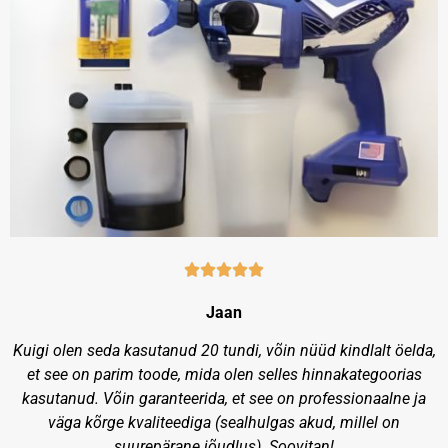
Jaan
Kuigi olen seda kasutanud 20 tundi, võin nüüd kindlalt öelda,
et see on parim toode, mida olen selles hinnakategoorias
kasutanud. Võin garanteerida, et see on professionaalne ja
väga kõrge kvaliteediga (sealhulgas akud, millel on
suurepärane jõudlus). Soovitan!