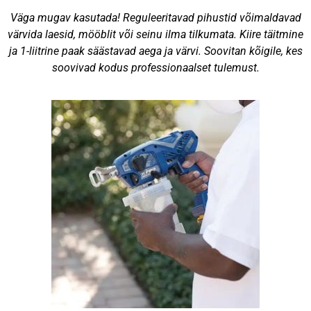
Väga mugav kasutada! Reguleeritavad pihustid võimaldavad
värvida laesid, mööblit või seinu ilma tilkumata. Kiire täitmine
ja 1-liitrine paak säästavad aega ja värvi. Soovitan kõigile, kes
soovivad kodus professionaalset tulemust.