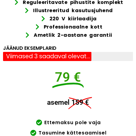
Reguleeritavate pihustite komplekt
Illustreeritud kasutusjuhend
220 V kiirlaadija
Professionaalne kott
Ametlik 2-aastane garantii
JÄÄNUD EKSEMPLARID
Viimased 3 saadaval olevat eksemplari
79 €
asemel
159 €
Ettemaksu pole vaja
Tasumine kättesaamisel