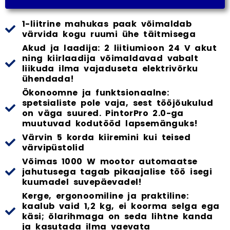
1-liitrine mahukas paak võimaldab
värvida kogu ruumi ühe täitmisega
Akud ja laadija: 2 liitiumioon 24 V akut
ning kiirlaadija võimaldavad vabalt
liikuda ilma vajaduseta elektrivõrku
ühendada!
Ökonoomne ja funktsionaalne:
spetsialiste pole vaja, sest tööjõukulud
on väga suured. PintorPro 2.0-ga
muutuvad kodutööd lapsemänguks!
Värvin 5 korda kiiremini kui teised
värvipüstolid
Võimas 1000 W mootor automaatse
jahutusega tagab pikaajalise töö isegi
kuumadel suvepäevadel!
Kerge, ergonoomiline ja praktiline:
kaalub vaid 1,2 kg, ei koorma selga ega
käsi; õlarihmaga on seda lihtne kanda
ja kasutada ilma vaevata