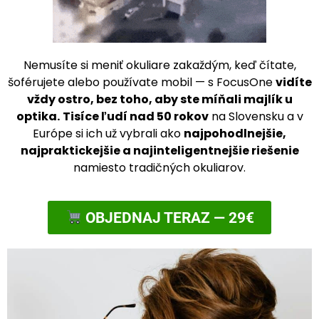
Nemusíte si meniť okuliare zakaždým, keď čítate,
šoférujete alebo používate mobil — s FocusOne
vidíte
vždy ostro, bez toho, aby ste míňali majlík u
optika.
Tisíce ľudí nad 50 rokov
na Slovensku a v
Európe si ich už vybrali ako
najpohodlnejšie,
najpraktickejšie a najinteligentnejšie riešenie
namiesto tradičných okuliarov.
OBJEDNAJ TERAZ — 29€