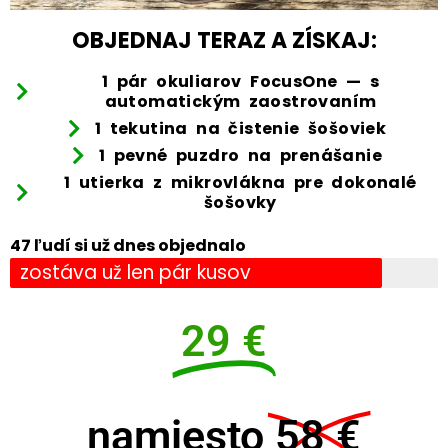
OBJEDNAJ TERAZ A ZÍSKAJ:
1 pár okuliarov FocusOne — s
automatickým zaostrovaním
1 tekutina na čistenie šošoviek
1 pevné puzdro na prenášanie
1 utierka z mikrovlákna pre dokonalé
šošovky
47 ľudí si už dnes objednalo
zostáva už len pár kusov
29 €
namiesto
58 €