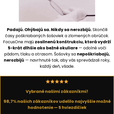
Padajú. Ohýbajú sa. Nikdy sa nerozbijú.
Skončili
časy poškriabaných šošoviek a zlomených obrúčok.
FocusOne majú
zosilnenú konštrukciu, ktorá vydrží
5-krát dlhšie ako bežné okuliare
— odolné voči
pádom, tlaku a otrasom. Šošovky sa
nepoškriabajú,
nerozbijú
— navrhnuté tak, aby vás sprevádzali roky,
každý deň, všade.
Vybrané našimi zákazníkmi!
98,7% našich zákazníkov udelilo najvyššie možné
hodnotenie — 5 hviezdičiek