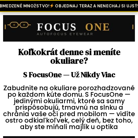
DZENÉ MNOŽSTVO!
OBJEDNAJ TERAZ A NENECHAJ SI UJSŤ!
DO
Koľkokrát denne si meníte
okuliare?
S FocusOne — Už Nikdy Viac
Zabudnite na okuliare porozhadzované
po každom kúte domu. S FocusOne —
jedinými okuliarmi, ktoré sa samy
prispôsobujú, tmavnú na slnku a
chránia vaše oči pred mobilom — vidíte
ostro odkiaľkoľvek, celý deň, bez toho,
aby ste míňali majlík u optika