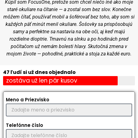
Kúpil som FocusOne, pretože som chcel niečo iné ako moje
staré okuliare na čítanie — a zostal som bez slov. Konečne
môžem čítať, používať mobil a šoférovať bez toho, aby som si
každých päť minút menil okuliare. Šošovky sa prispôsobujú
samy a perfektne sa nastavia na obe oči, aj keď majú
rozdielne dioptrie. Tmavnú na slnku a po hodinách pred
počítačom už nemám bolesti hlavy. Skutočná zmena v
mojom živote — pohodlné, praktické a stoja za každé euro.
47 ľudí si už dnes objednalo
zostáva už len pár kusov
Meno a Priezvisko
Telefónne číslo