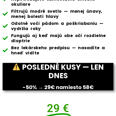
okuliare
Filtrujú modré svetlo — menej únavy,
menej bolesti hlavy
Odolné voči pádom a poškriabaniu —
vydržia roky
Fungujú aj keď majú obe oči rozdielne
dioptrie
Bez lekárskeho predpisu — nasadíte a
hneď vidíte
POSLEDNÉ KUSY — LEN
DNES
-50% → 29€ namiesto 58€
29 €