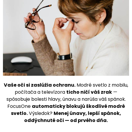
Vaše oči si zaslúžia ochranu.
Modré svetlo z mobilu,
počítača a televízora
ticho ničí váš zrak
—
spôsobuje bolesti hlavy, únavu a narúša váš spánok.
FocusOne
automaticky blokujú škodlivé modré
svetlo.
Výsledok?
Menej únavy, lepší spánok,
oddýchnuté oči — od prvého dňa.