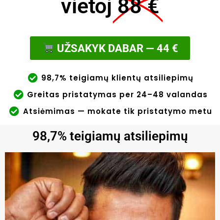
vietoj
88 €
UŽSAKYK DABAR — 44 €
98,7% teigiamų klientų atsiliepimų
Greitas pristatymas per 24–48 valandas
Atsiėmimas — mokate tik pristatymo metu
98,7% teigiamų atsiliepimų