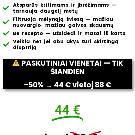
Atsparūs kritimams ir įbrėžimams —
tarnauja daugelį metų
Filtruoja mėlynąją šviesą — mažiau
nuovargio, mažiau galvos skausmų
Be recepto — užsidedi ir matai iš karto
Veikia net jei abu akys turi skirtingą
dioptriją
PASKUTINIAI VIENETAI — TIK
ŠIANDIEN
-50% → 44 € vietoj 88 €
44 €