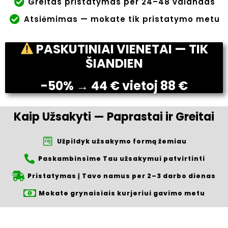
Greitas pristatymas per 24–48 valandas
Atsiėmimas — mokate tik pristatymo metu
PASKUTINIAI VIENETAI — TIK
ŠIANDIEN
-50% → 44 € vietoj 88 €
Kaip Užsakyti — Paprastai ir Greitai
Užpildyk užsakymo formą žemiau
Paskambinsime Tau užsakymui patvirtinti
Pristatymas į Tavo namus per 2–3 darbo dienas
Mokate grynaisiais kurjeriui gavimo metu